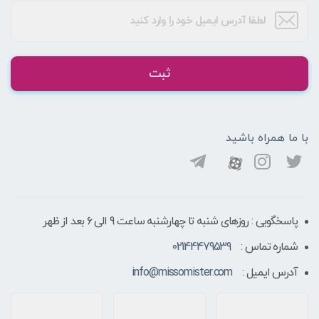
ثبت
با ما همراه باشید
پاسخگویی : روزهای شنبه تا چهارشنبه ساعت 9 الی ۶ بعد از ظهر
شماره تماس :
02144479539
آدرس ایمیل :
info@missomister.com