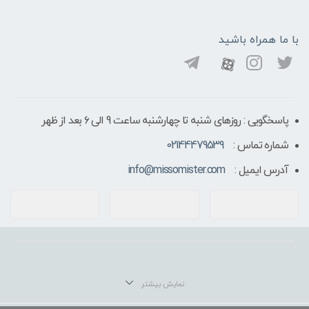
با ما همراه باشید
پاسخگویی : روزهای شنبه تا چهارشنبه ساعت 9 الی ۶ بعد از ظهر
شماره تماس :
02144479539
آدرس ایمیل :
info@missomister.com