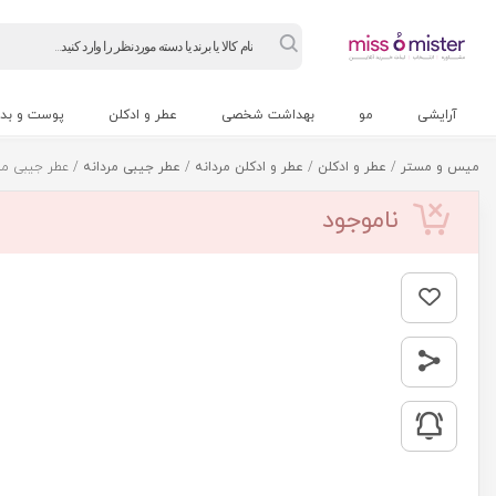
Products
search
آرایشی
مو
بهداشت شخصی
عطر و ادکلن
پوست و بد
میس و مستر
/
عطر و ادکلن
/
عطر و ادکلن مردانه
/
عطر جیبی مردانه
/ عطر جیبی مردانه
ناموجود