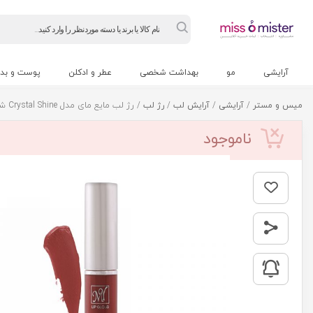
Products
search
آرایشی
مو
بهداشت شخصی
عطر و ادکلن
پوست و بد
میس و مستر
/
آرایشی
/
آرایش لب
/
رژ لب
/ رژ لب مايع مای مدل Crystal Shine شماره 320
ناموجود