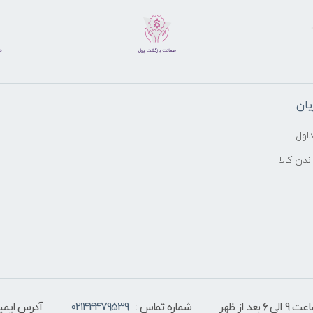
ان
اول
ندن کالا
 از ظهر
شماره تماس :
02144479539
آدرس ایمیل