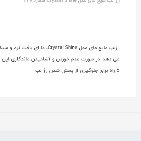
رژ لب مايع مای مدل Crystal Shine شماره 320
رژلب مايع مای مدل al Shine
می دهد. در صورت عدم خوردن و آشامیدن ماندگاری این رژ
5 راه برای جلوگیری از پخش شدن رژ لب