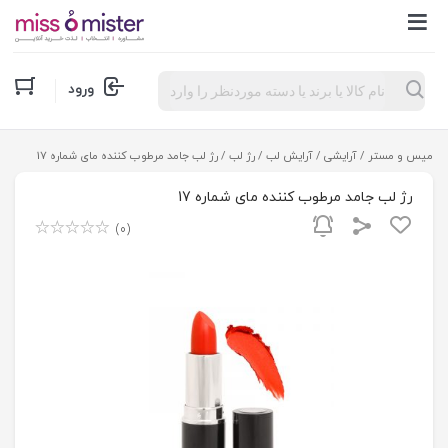
Products
ورود
search
میس و مستر
/
آرایشی
/
آرایش لب
/
رژ لب
/ رژ لب جامد مرطوب کننده مای شماره 17
رژ لب جامد مرطوب کننده مای شماره 17
(0)