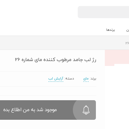
ن
برندها
رژ لب جامد مرطوب کننده مای شماره 26
برند:
مای
دسته:
آرایش لب
موجود شد به من اطلاع بده