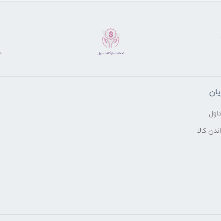
ان
اول
ندن کالا