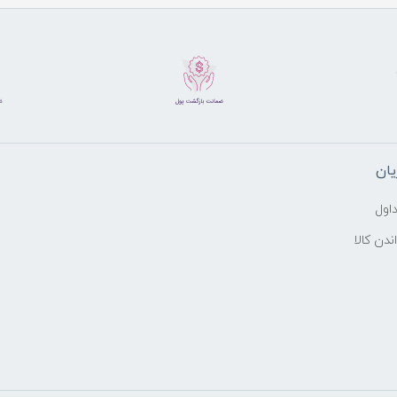
ان
اول
ندن کالا