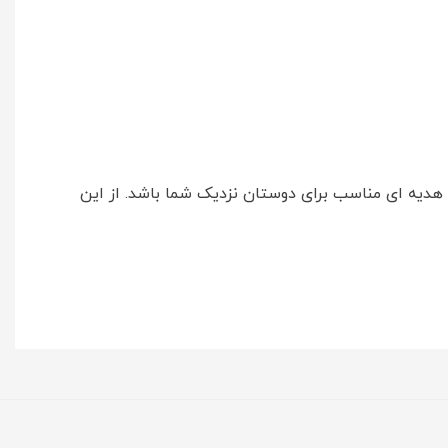
می که با توجه به حجم 100 میل و قیمت مناسبش می تواند هدیه ای مناسب برای دوستان نزدیک شما باشد. از این