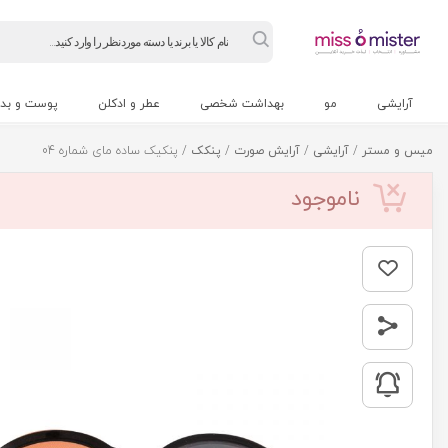
Products
search
آرایشی
مو
بهداشت شخصی
عطر و ادکلن
پوست و بد
میس و مستر
/
آرایشی
/
آرایش صورت
/
پنکک
/ پنكيک ساده مای شماره 04
ناموجود