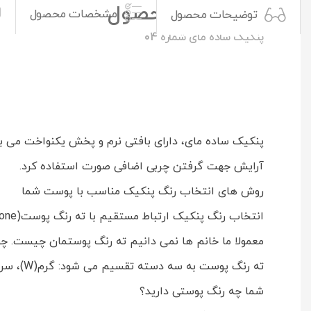
توضیحات محصول
مشخصات محصول
توضیحات محصول
پنكيک ساده مای شماره 04
پنکيک ساده مای، دارای بافتی نرم و پخش یکنواخت می با
آرایش جهت گرفتن چربی اضافی صورت استفاده کرد.
روش های انتخاب رنگ پنکیک مناسب با پوست شما
انتخاب رنگ پنکیک ارتباط مستقیم با ته رنگ پوست(Undertone) شما دارد.
معمولا ما خانم ها نمی دانیم ته رنگ پوستمان چیست. چ
ته رنگ پوست به سه دسته تقسیم می شود: گرم(W)، سرد(C) یا طبیعی(N)
شما چه رنگ پوستی دارید؟