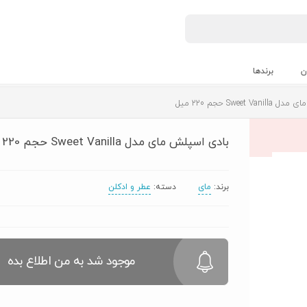
ن
برندها
Sweet حجم 220 میل
بادی اسپلش مای مدل Sweet Vanilla حجم 220 میل
برند:
مای
دسته:
عطر و ادکلن
موجود شد به من اطلاع بده