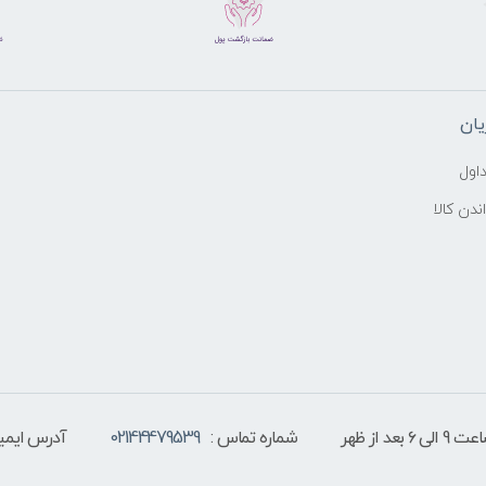
ان
اول
ندن کالا
 از ظهر
شماره تماس :
02144479539
آدرس ایمیل