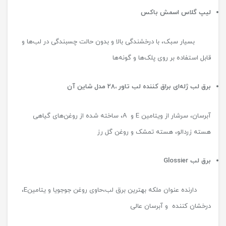
لیپ گلاس اسمش باکس
بسیار سبک، با درخشندگی بالا و بدون حالت چسبندگی در لب‌ها و
قابل استفاده بر روی پلک‌ها و گونه‌ها
برق لب ژله‌ای براق کننده لب تاور ،28 مدل شاین آن
آبرسان، سرشار از ویتامین E و A، ساخته شده از روغن‌های گیاهی
هسته زردالو، هسته تمشک و روغن گل رز
برق لب
Glossier
دارنده عنوان ملکه بهترین برق لب،حاوی روغن جوجویا و یتامینE،
درخشان کننده و آبرسان عالی