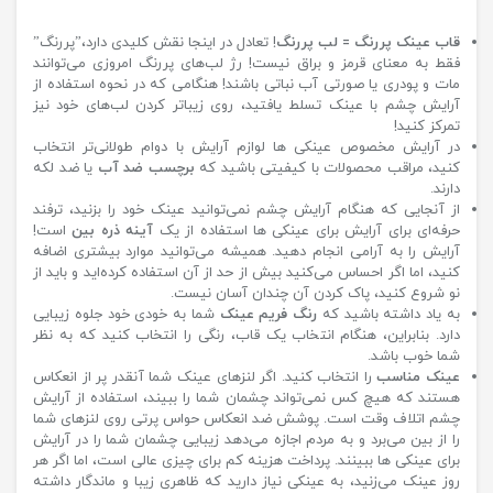
قاب عینک پررنگ = لب پررنگ
! تعادل در اینجا نقش کلیدی دارد،”پررنگ”
فقط به معنای قرمز و براق نیست! رژ لب‌های پررنگ امروزی می‌توانند
مات و پودری یا صورتی آب نباتی باشند! هنگامی که در نحوه استفاده از
آرایش چشم با عینک تسلط یافتید، روی زیباتر کردن لب‌های خود نیز
تمرکز کنید!
در آرایش مخصوص عینکی ها لوازم آرایش با دوام طولانی‌تر انتخاب
کنید، مراقب محصولات با کیفیتی باشید که
برچسب ضد آب
یا ضد لکه
دارند.
از آنجایی که هنگام آرایش چشم نمی‌توانید عینک خود را بزنید، ترفند
حرفه‌ای برای آرایش برای عینکی ها استفاده از یک
آینه ذره بین
است!
آرایش را به آرامی انجام دهید. همیشه می‌توانید موارد بیشتری اضافه
کنید، اما اگر احساس می‌کنید بیش از حد از آن استفاده کرده‌اید و باید از
نو شروع کنید، پاک کردن آن چندان آسان نیست.
به یاد داشته باشید که
رنگ فریم عینک
شما به خودی خود جلوه زیبایی
دارد. بنابراین، هنگام انتخاب یک قاب، رنگی را انتخاب کنید که به نظر
شما خوب باشد.
عینک مناسب
را انتخاب کنید. اگر لنزهای عینک شما آنقدر پر از انعکاس
هستند که هیچ کس نمی‌تواند چشمان شما را ببیند، استفاده از آرایش
چشم اتلاف وقت است. پوشش ضد انعکاس حواس پرتی روی لنزهای شما
را از بین می‌برد و به مردم اجازه می‌دهد زیبایی چشمان شما را در آرایش
برای عینکی ها ببینند. پرداخت هزینه کم برای چیزی عالی است، اما اگر هر
روز عینک می‌زنید، به عینکی نیاز دارید که ظاهری زیبا و ماندگار داشته