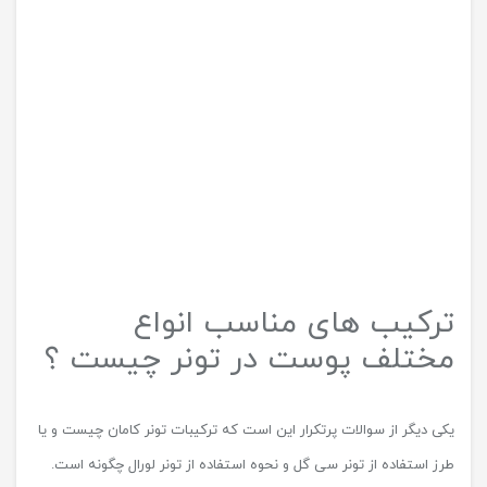
ترکیب های مناسب انواع
مختلف پوست در تونر چیست ؟
یکی دیگر از سوالات پرتکرار این است که ترکیبات تونر کامان چیست و یا
طرز استفاده از تونر سی گل و نحوه استفاده از تونر لورال چگونه است.
مهم نیست چه برندی را انتخاب کرده‌ اید؛ در هر صورت تونر شما باید
حاوی چند مورد از ترکیبات زیر باشد.
بابونه: تسکین ‌دهنده خوبی برای پوست های حساس است که موجب از
بین رفتن خستگی می شود.
روغن چای سبز: یک ضد باکتری قوی است که به عنوان چربی مناسبی
برای پاکسازی پوست های چرب و آکنه دار در تونر ها وجود دارد.