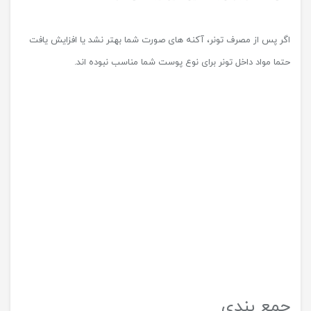
منبع
Allure
”
سوالات متداول در مورد تونر
از کجا بفهمیم که تونر برای پوست ما موثر بوده است؟
اگر پس از مصرف تونر، تغییرات را در پوست خود احساس کردید و حس
تمیز بودن پوست و تر و تازه شدن آن را کردید یعنی این تونر روی پوست
شما اثرش را گذاشته است.
اثرات تونر چند وقت بعد مشخص می شود؟
معمولا پس از یک الی دو هفته استفاده روزانه از تونر پوست صاف و نرم
و همچنین تمیز تر و روشن تر می شود.