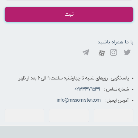
ثبت
با ما همراه باشید
پاسخگویی : روزهای شنبه تا چهارشنبه ساعت 9 الی ۶ بعد از ظهر
شماره تماس :
02144479539
آدرس ایمیل :
info@missomister.com