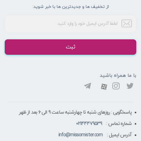
از تخفیف ها و جدیدترین ها با خبر شوید:
ثبت
با ما همراه باشید
پاسخگویی : روزهای شنبه تا چهارشنبه ساعت 9 الی ۶ بعد از ظهر
شماره تماس :
02144479539
آدرس ایمیل :
info@missomister.com