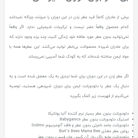
برخی از مادران کاملاً قید عطر زدن در این دوران را میزنند، چراکه نمیدانند
کدام محصول واقعاً مضر نیست و ترکیبات شیمیایی ندارد. اگر واقعاً
نمی‌توانید بدون عطر مورد علاقه خود زندگی کنید، چند برند وجود دارند که
برای مادران شیرده محصولات بی‌خطر تولید می‌کنند. این عطرها همه با
مواد ایمن ساخته شده‌اند که به کودک شما آسیبی نمی‌رساند.
اگر عطر زدن در این دوران برای شما تبدیل به یک معضل شده است و به
دنبال یک عطر یا دئودورانت ایمن برای دوران شیردهی هستید، توصیه
می‌کنیم از فهرست زیر کمک بگیرید:
دئودورانت بدون عطر بسیار نرم کننده آلبا بوتانیکا
استیک دئودورانت بدون عطر Babyganics
دئودورانت جامد نامرئی بدون عطر و فاقد آلومینیوم Solimo
روغن عطر مغذی Burt’s Bees Mama Bee
دئودورانت مایع راک رول آن کیس مای فیس، بدون عطر