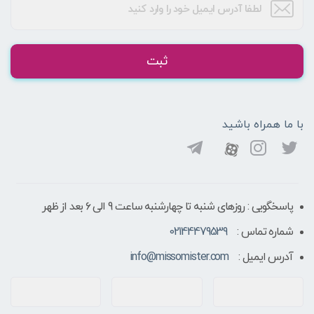
ثبت
با ما همراه باشید
پاسخگویی : روزهای شنبه تا چهارشنبه ساعت 9 الی ۶ بعد از ظهر
شماره تماس :
02144479539
آدرس ایمیل :
info@missomister.com