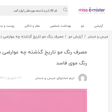
Products
search
آرایشی
مو
بهداشت شخصی
عطر و ادکلن
پوست و بد
میس و مستر
آرایش مو
مصرف رنگ مو تاریخ گذشته چه عوارضی د
مصرف رنگ مو تاریخ گذشته چه عوارضی 
رنگ موی فاسد
تیم محتوای میس و مستر
27 شهریور 1401