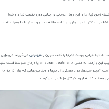
یک روش غیرجراحی و کم تهاجمی است که تنها به 20 دقیقه زمان نیاز دارد. این روش درمانی و زیبایی دوره نقاهت ندارد و شما
ی آشنایی بیشتر با این روش، در ادامه مقاله میس و مستر با ما همراه باشید.
ویتالی بیوتی
جی
تریزا
‌ها به لایه میانی پوست (درم) با کمک سوزن را
مزوتراپی
می‌گویند. مزوتراپی ا
دو واژه لاتین «meso» و « therapy» تشکیل شده است. ترکیب این واژه‌ها، به معنی «medium treatment» یا درمان متوسط است؛ 
ست. آمینواسیدها، مواد معدنی، آنزیم‌ها و ویتامین‌هایی که برای تزریق به
 هستند که به آن‌ها کوکتل مزوتراپی می‌گویند.