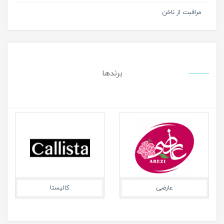
مراقبت از ناخن
برندها
شون
آرکو