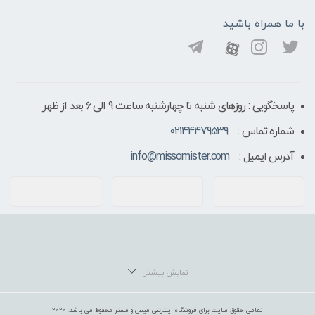
با ما همراه باشید
پاسخگویی : روزهای شنبه تا چهارشنبه ساعت 9 الی ۶ بعد از ظهر
شماره تماس :
02144479539
آدرس ایمیل :
info@missomister.com
تمامی حقوق سایت برای فروشگاه اینترنتی میس و مستر محفوظ می باشد. 2020